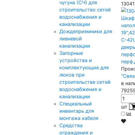
чугуна (СЧ) для
13041
строительство сетей
водоснабжения и
Шкаф
канализации
напо
Дождеприемники для
19",4
ливневой
С-42
канализации
двер
Запорные
перфо
устройства и
перф.
комплектующие для
Прои
люков при
"Связ
строительстве сетей
в нал
водоснабжения и
79259
канализации
Специальный
шт
инвентарь для
монтажа кабеля
Средства
ограждения и