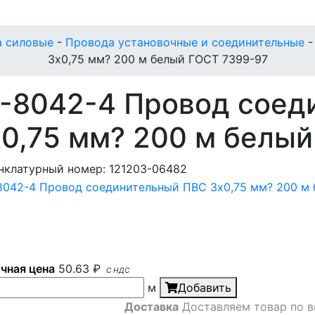
а силовые
-
Провода установочные и соединительные
3x0,75 мм? 200 м белый ГОСТ 7399-97
1-8042-4 Провод соед
0,75 мм? 200 м белый
нклатурный номер:
121203-06482
чная цена
50.63
₽
С НДС
м
Добавить
Доставка
Доставляем товар по в