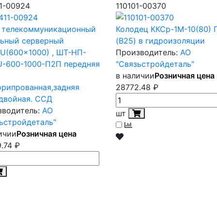
1-00924
110101-00370
 телекоммуникационный
Колодец ККСр-1М-10(80) 
льный серверный
(B25) в гидроизоляции
2U(600x1000) , ШТ-НП-
Производитель:
АО
U-600-1000-П2П передняя
"Связьстройдеталь"
ь
в наличии
Розничная цена
рипрованная,задняя
28772.48
₽
двойная. ССД
зводитель:
АО
шт
ьстройдеталь"
ичии
Розничная цена
.74
₽