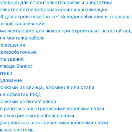
лодцев для строительства связи и энергетики
ельство сетей водоснабжения и канализации
Ч) для строительство сетей водоснабжения и канализа
невой канализации
омплектующие для люков при строительстве сетей во
ля монтажа кабеля
оповещения
железобетонные
та зданий
твода Steelot
етики
рудование
лочками из свинца, алюминия или стали
 на объектах РЖД
лочками из полиэтилена
 работы с электрическими кабелями связи
я электрических кабелей связи
ля работы с электрическими кабелями связи
льные системы