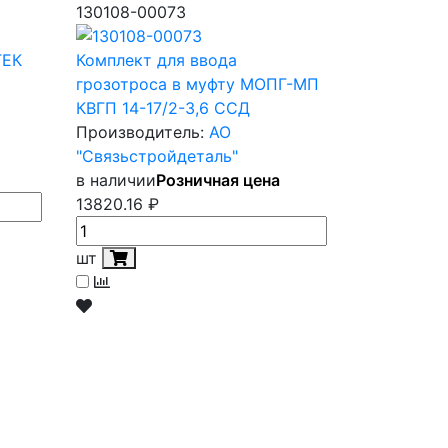
130108-00073
ГЕК
Комплект для ввода
грозотроса в муфту МОПГ-МП
КВГП 14-17/2-3,6 ССД
Производитель:
АО
"Связьстройдеталь"
в наличии
Розничная цена
13820.16
₽
шт