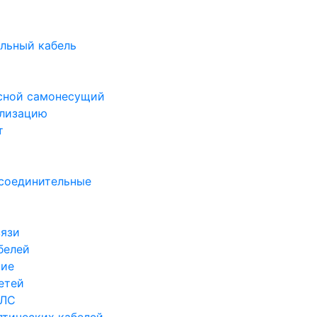
ь
льный кабель
есной самонесущий
ализацию
т
 соединительные
вязи
белей
кие
етей
ОЛС