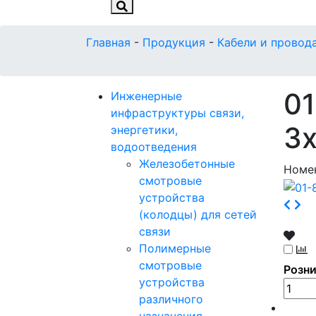
Главная
-
Продукция
-
Кабели и провод
0
Инженерные
инфраструктуры связи,
3x
энергетики,
водоотведения
Железобетонные
Номе
смотровые
устройства
(колодцы) для сетей
связи
Полимерные
смотровые
Розни
устройства
различного