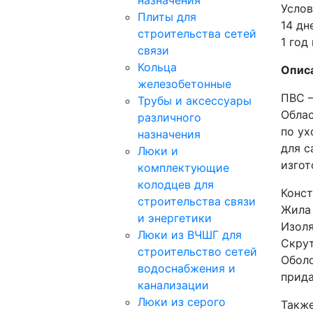
назначения
Услов
Плиты для
14 дн
строительства сетей
1 год
связи
Кольца
Опис
железобетонные
ПВС —
Трубы и аксессуары
Облас
различного
по ух
назначения
для с
Люки и
изгот
комплектующие
колодцев для
Конст
строительства связи
Жила 
и энергетики
Изоля
Люки из ВЧШГ для
Скрут
строительство сетей
Оболо
водоснабжения и
прида
канализации
Люки из серого
Такж