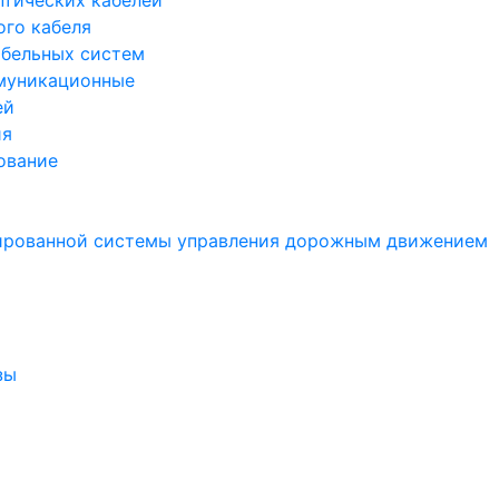
птических кабелей
ого кабеля
бельных систем
муникационные
ей
ия
ование
ированной системы управления дорожным движением
зы