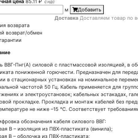
чная цена
85.11
₽
С НДС
м
Добавить
Доставка
Доставляем товар по в
ия возврата
ей возврат/обмен
 гарантии
ание
ь ВВГ-Пнг(А) силовой с пластмассовой изоляцией, в о
иката пониженной горючести. Предназначен для перед
ии в стационарных установках на номинальное перемен
альной частотой 50 Гц. Кабель применяется для груп
жениях и электроустановок; кабельных эстакадах, гал
овой прокладке. Прокладка и монтаж кабелей без пре
емпературе не ниже –15 °С. Соответствует требованиям
фровка обозначения кабеля силового ВВГ:
вая В – изоляция из ПВХ-пластиката (винила);
рая В – оболочка из ПВХ-пластиката;