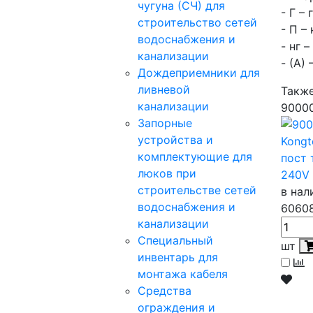
чугуна (СЧ) для
- Г –
строительство сетей
- П –
водоснабжения и
- нг 
канализации
- (А)
Дождеприемники для
ливневой
Такж
канализации
9000
Запорные
устройства и
Kongt
комплектующие для
пост 
люков при
240V
строительстве сетей
в нал
водоснабжения и
6060
канализации
Специальный
шт
инвентарь для
монтажа кабеля
Средства
ограждения и