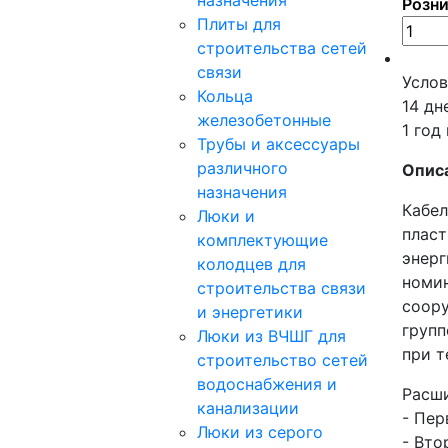
назначения
Розни
Плиты для
строительства сетей
связи
Услов
Кольца
14 дн
железобетонные
1 год
Трубы и аксессуары
различного
Опис
назначения
Кабел
Люки и
пласт
комплектующие
энерг
колодцев для
номин
строительства связи
соору
и энергетики
групп
Люки из ВЧШГ для
при т
строительство сетей
водоснабжения и
Расши
канализации
- Пер
Люки из серого
- Вто