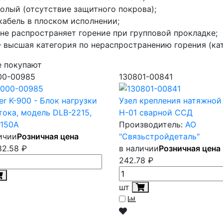
 голый (отсутствие защитного покрова);
 кабель в плоском исполнении;
– не распространяет горение при групповой прокладке;
 – высшая категория по нераспространению горения (кат
е покупают
00-00985
130801-00841
er K-900 - Блок нагрузки
Узел крепления натяжной
тока, модель DLB-2215,
Н-01 сварной ССД
 150A
Производитель:
АО
ичии
Розничная цена
"Связьстройдеталь"
82.58
₽
в наличии
Розничная цена
242.78
₽
шт