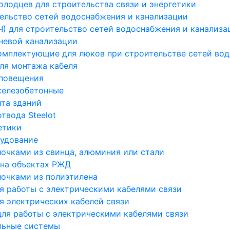
лодцев для строительства связи и энергетики
ельство сетей водоснабжения и канализации
Ч) для строительство сетей водоснабжения и канализа
невой канализации
омплектующие для люков при строительстве сетей во
ля монтажа кабеля
оповещения
железобетонные
та зданий
твода Steelot
етики
рудование
лочками из свинца, алюминия или стали
 на объектах РЖД
лочками из полиэтилена
 работы с электрическими кабелями связи
я электрических кабелей связи
ля работы с электрическими кабелями связи
льные системы