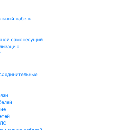
ь
льный кабель
есной самонесущий
ализацию
т
 соединительные
вязи
белей
кие
етей
ОЛС