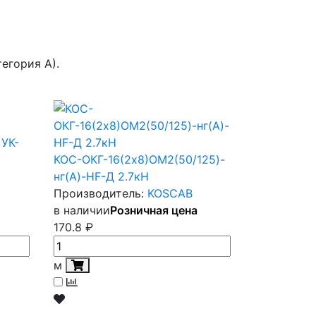
егория А).
 УК-
КОС-ОКГ-16(2х8)ОМ2(50/125)-
нг(А)-HF-Д 2.7кН
Производитель:
KOSCAB
в наличии
Розничная цена
170.8
₽
м