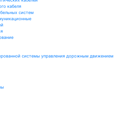
птических кабелей
ого кабеля
бельных систем
муникационные
ей
ия
ование
ированной системы управления дорожным движением
зы