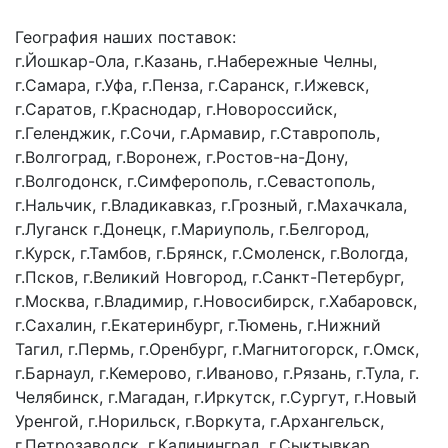
География наших поставок:
г.Йошкар-Ола, г.Казань, г.Набережные Челны,
г.Самара, г.Уфа, г.Пенза, г.Саранск, г.Ижевск,
г.Саратов, г.Краснодар, г.Новороссийск,
г.Геленджик, г.Сочи, г.Армавир, г.Ставрополь,
г.Волгоград, г.Воронеж, г.Ростов-на-Дону,
г.Волгодонск, г.Симферополь, г.Севастополь,
г.Нальчик, г.Владикавказ, г.Грозный, г.Махачкала,
г.Луганск г.Донецк, г.Мариуполь, г.Белгород,
г.Курск, г.Тамбов, г.Брянск, г.Смоленск, г.Вологда,
г.Псков, г.Великий Новгород, г.Санкт-Петербург,
г.Москва, г.Владимир, г.Новосибирск, г.Хабаровск,
г.Сахалин, г.Екатеринбург, г.Тюмень, г.Нижний
Тагил, г.Пермь, г.Оренбург, г.Магнитогорск, г.Омск,
г.Барнаул, г.Кемерово, г.Иваново, г.Рязань, г.Тула, г.
Челябинск, г.Магадан, г.Иркутск, г.Сургут, г.Новый
Уренгой, г.Норильск, г.Воркута, г.Архангельск,
г.Петрозаводск, г.Калининград, г.Сыктывкар,