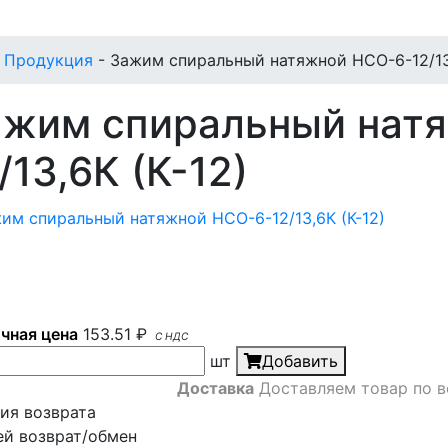
-
Продукция
-
Зажим спиральный натяжной НСО-6-12/13,
ажим спиральный нат
/13,6К (К-12)
чная цена
153.51
₽
С НДС
шт
Добавить
Доставка
Доставляем товар по в
ия возврата
ей возврат/обмен