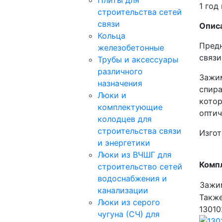
Плиты для
1 год
строительства сетей
связи
Опис
Кольца
Предн
железобетонные
связи
Трубы и аксессуары
различного
Зажим
назначения
спира
Люки и
котор
комплектующие
оптич
колодцев для
строительства связи
Изгот
и энергетики
Люки из ВЧШГ для
Комп
строительство сетей
водоснабжения и
Зажи
канализации
Такж
Люки из серого
13010
чугуна (СЧ) для