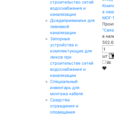
строительство сетей
Компл
водоснабжения и
в ова
канализации
МОГ-
Дождеприемники для
Прои
ливневой
"Связ
канализации
в нал
Запорные
502.6
устройства и
комплектующие для
шт
люков при
строительстве сетей
водоснабжения и
канализации
Специальный
инвентарь для
монтажа кабеля
Средства
ограждения и
оповещения