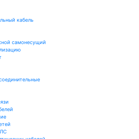
ь
льный кабель
есной самонесущий
ализацию
т
 соединительные
вязи
белей
кие
етей
ОЛС