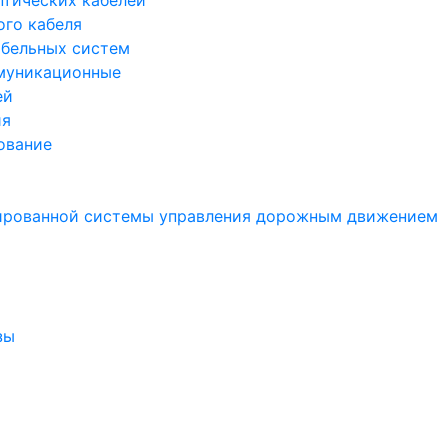
птических кабелей
ого кабеля
бельных систем
муникационные
ей
ия
ование
ированной системы управления дорожным движением
зы