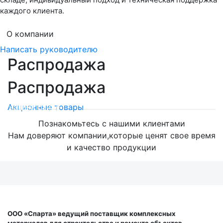
каждого клиента.
О компании
Написать руководителю
Распродажа
Распродажа
Мега скидки на оптический кабель!
на нашем сайте
Акционные товары
Познакомьтесь с нашими клиентами
Нам доверяют компании,которые ценят свое время
и качество продукции
ООО «Спарта» ведущий поставщик комплексных