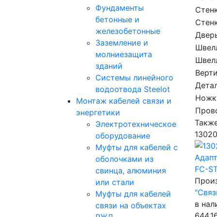
Фундаменты
Стен
бетонные и
Стенк
железобетонные
Двер
Заземление и
Швел
молниезащита
Швел
зданий
Верт
Системы линейного
Дета
водоотвода Steelot
Ножк
Монтаж кабелей связи и
Пров
энергетики
Такж
Электротехническое
1302
оборудование
Муфты для кабелей с
Адапт
оболочками из
FC-S
свинца, алюминия
Прои
или стали
"Связ
Муфты для кабелей
в нал
связи на объектах
644.1