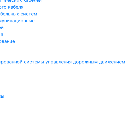
птических кабелей
ого кабеля
бельных систем
муникационные
ей
ия
ование
ированной системы управления дорожным движением
зы