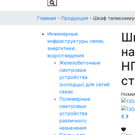
Главная
-
Продукция
-
Шкаф телекоммун
Ш
Инженерные
инфраструктуры связи,
на
энергетики,
водоотведения
Н
Железобетонные
смотровые
с
устройства
(колодцы) для сетей
связи
Номе
Полимерные
смотровые
устройства
различного
назначения