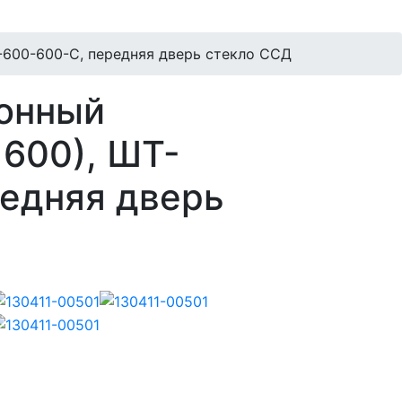
600-600-С, передняя дверь стекло ССД
онный
600), ШТ-
едняя дверь