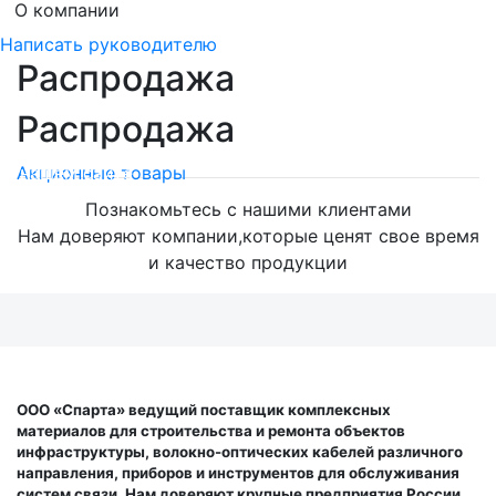
О компании
Написать руководителю
Распродажа
Распродажа
Мега скидки на оптический кабель!
на нашем сайте
Акционные товары
Познакомьтесь с нашими клиентами
Нам доверяют компании,которые ценят свое время
и качество продукции
ООО «Спарта» ведущий поставщик комплексных
материалов для строительства и ремонта объектов
инфраструктуры, волокно-оптических кабелей различного
направления, приборов и инструментов для обслуживания
систем связи. Нам доверяют крупные предприятия России