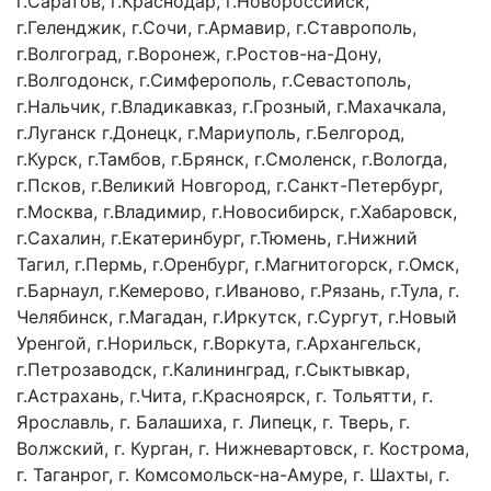
г.Саратов, г.Краснодар, г.Новороссийск,
г.Геленджик, г.Сочи, г.Армавир, г.Ставрополь,
г.Волгоград, г.Воронеж, г.Ростов-на-Дону,
г.Волгодонск, г.Симферополь, г.Севастополь,
г.Нальчик, г.Владикавказ, г.Грозный, г.Махачкала,
г.Луганск г.Донецк, г.Мариуполь, г.Белгород,
г.Курск, г.Тамбов, г.Брянск, г.Смоленск, г.Вологда,
г.Псков, г.Великий Новгород, г.Санкт-Петербург,
г.Москва, г.Владимир, г.Новосибирск, г.Хабаровск,
г.Сахалин, г.Екатеринбург, г.Тюмень, г.Нижний
Тагил, г.Пермь, г.Оренбург, г.Магнитогорск, г.Омск,
г.Барнаул, г.Кемерово, г.Иваново, г.Рязань, г.Тула, г.
Челябинск, г.Магадан, г.Иркутск, г.Сургут, г.Новый
Уренгой, г.Норильск, г.Воркута, г.Архангельск,
г.Петрозаводск, г.Калининград, г.Сыктывкар,
г.Астрахань, г.Чита, г.Красноярск, г. Тольятти, г.
Ярославль, г. Балашиха, г. Липецк, г. Тверь, г.
Волжский, г. Курган, г. Нижневартовск, г. Кострома,
г. Таганрог, г. Комсомольск-на-Амуре, г. Шахты, г.