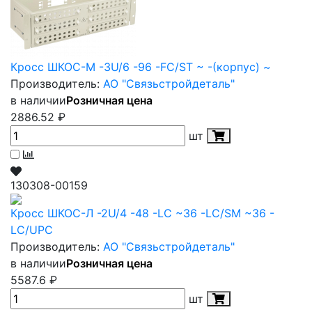
Кросс ШКОС-М -3U/6 -96 -FC/ST ~ -(корпус) ~
Производитель:
АО "Связьстройдеталь"
в наличии
Розничная цена
2886.52
₽
шт
130308-00159
Кросс ШКОС-Л -2U/4 -48 -LC ~36 -LC/SM ~36 -
LC/UPC
Производитель:
АО "Связьстройдеталь"
в наличии
Розничная цена
5587.6
₽
шт