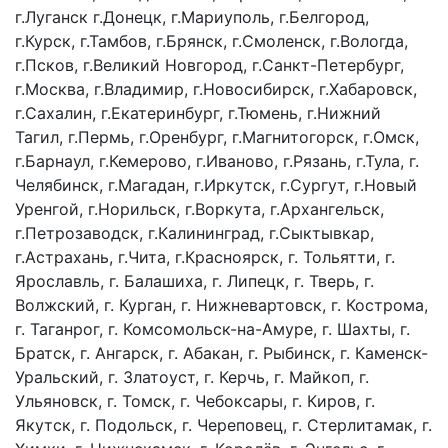
г.Луганск г.Донецк, г.Мариуполь, г.Белгород,
г.Курск, г.Тамбов, г.Брянск, г.Смоленск, г.Вологда,
г.Псков, г.Великий Новгород, г.Санкт-Петербург,
г.Москва, г.Владимир, г.Новосибирск, г.Хабаровск,
г.Сахалин, г.Екатеринбург, г.Тюмень, г.Нижний
Тагил, г.Пермь, г.Оренбург, г.Магнитогорск, г.Омск,
г.Барнаул, г.Кемерово, г.Иваново, г.Рязань, г.Тула, г.
Челябинск, г.Магадан, г.Иркутск, г.Сургут, г.Новый
Уренгой, г.Норильск, г.Воркута, г.Архангельск,
г.Петрозаводск, г.Калининград, г.Сыктывкар,
г.Астрахань, г.Чита, г.Красноярск, г. Тольятти, г.
Ярославль, г. Балашиха, г. Липецк, г. Тверь, г.
Волжский, г. Курган, г. Нижневартовск, г. Кострома,
г. Таганрог, г. Комсомольск-на-Амуре, г. Шахты, г.
Братск, г. Ангарск, г. Абакан, г. Рыбинск, г. Каменск-
Уральский, г. Златоуст, г. Керчь, г. Майкоп, г.
Ульяновск, г. Томск, г. Чебоксары, г. Киров, г.
Якутск, г. Подольск, г. Череповец, г. Стерлитамак, г.