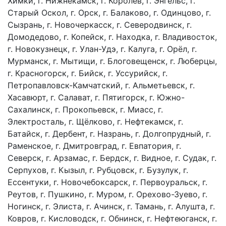
Химки, г. Нижнекамск, г. Королёв, г. Энгельс, г.
Старый Оскол, г. Орск, г. Балаково, г. Одинцово, г.
Сызрань, г. Новочеркасск, г. Северодвинск, г.
Домодедово, г. Копейск, г. Находка, г. Владивосток,
г. Новокузнецк, г. Улан-Удэ, г. Калуга, г. Орёл, г.
Мурманск, г. Мытищи, г. Блоговещенск, г. Люберцы,
г. Красногорск, г. Бийск, г. Уссурийск, г.
Петропавловск-Камчатский, г. Альметьевск, г.
Хасавюрт, г. Салават, г. Пятигорск, г. Южно-
Сахалинск, г. Прокопьевск, г. Миасс, г.
Электросталь, г. Щёлково, г. Нефтекамск, г.
Батайск, г. Дербент, г. Назрань, г. Долгопрудный, г.
Раменское, г. Дмитровград, г. Евпатория, г.
Северск, г. Арзамас, г. Бердск, г. Видное, г. Судак, г.
Серпухов, г. Кызыл, г. Рубцовск, г. Бузулук, г.
Ессентуки, г. Новочебоксарск, г. Первоуральск, г.
Реутов, г. Пушкино, г. Муром, г. Орехово-Зуево, г.
Ногинск, г. Элиста, г. Ачинск, г. Тамань, г. Алушта, г.
Ковров, г. Кисловодск, г. Обнинск, г. Нефтеюганск, г.