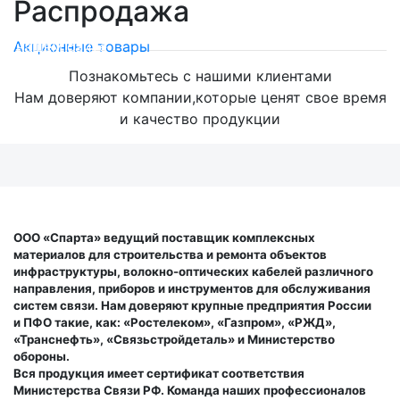
Распродажа
Мега скидки на оптический кабель!
на нашем сайте
Акционные товары
Познакомьтесь с нашими клиентами
Нам доверяют компании,которые ценят свое время
и качество продукции
ООО «Спарта» ведущий поставщик комплексных
материалов для строительства и ремонта объектов
инфраструктуры, волокно-оптических кабелей различного
направления, приборов и инструментов для обслуживания
систем связи. Нам доверяют крупные предприятия России
и ПФО такие, как: «Ростелеком», «Газпром», «РЖД»,
«Транснефть», «Связьстройдеталь» и Министерство
обороны.
Вся продукция имеет сертификат соответствия
Министерства Связи РФ. Команда наших профессионалов